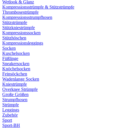
Wetlook & Glanz
Kompressionsstrümpfe & Stützstrümpfe
Thrombosestrümpfe
Kompressionsstrumpfhosen
Stützstrümpfe
Stützkniestrümpfe
Kompressionssocken
Stützhöschen
Kompressionsleggings
Socken
Kuschelsocken
Füßlinge
Sneakersocken
Knöchelsocken
Feinsöckchen
Wadenlange Socken
Kniestrümpfe
Overknee Strümpfe
Große Größen
Strumpfhosen
Strümpfe
Leggings
Zubehör
Sport
Sport-BH