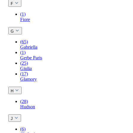
F
(1)
Fiore
G
(65)
Gabriella
(1)
Gerbe Paris
(25)
Giulia
(17)
Glamory
H
(28)
Hudson
J
(6)