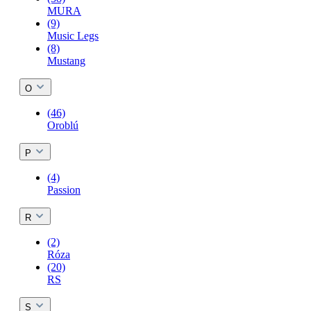
MURA
(9)
Music Legs
(8)
Mustang
O
(46)
Oroblú
P
(4)
Passion
R
(2)
Róza
(20)
RS
S