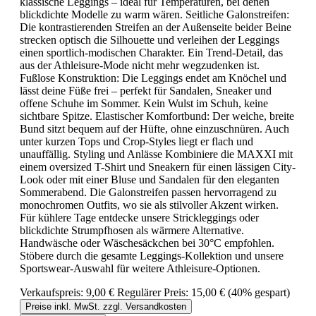
klassische Leggings – ideal für Temperaturen, bei denen
blickdichte Modelle zu warm wären. Seitliche Galonstreifen:
Die kontrastierenden Streifen an der Außenseite beider Beine
strecken optisch die Silhouette und verleihen der Leggings
einen sportlich-modischen Charakter. Ein Trend-Detail, das
aus der Athleisure-Mode nicht mehr wegzudenken ist.
Fußlose Konstruktion: Die Leggings endet am Knöchel und
lässt deine Füße frei – perfekt für Sandalen, Sneaker und
offene Schuhe im Sommer. Kein Wulst im Schuh, keine
sichtbare Spitze. Elastischer Komfortbund: Der weiche, breite
Bund sitzt bequem auf der Hüfte, ohne einzuschnüren. Auch
unter kurzen Tops und Crop-Styles liegt er flach und
unauffällig. Styling und Anlässe Kombiniere die MAXXI mit
einem oversized T-Shirt und Sneakern für einen lässigen City-
Look oder mit einer Bluse und Sandalen für den eleganten
Sommerabend. Die Galonstreifen passen hervorragend zu
monochromen Outfits, wo sie als stilvoller Akzent wirken.
Für kühlere Tage entdecke unsere Strickleggings oder
blickdichte Strumpfhosen als wärmere Alternative.
Handwäsche oder Wäschesäckchen bei 30°C empfohlen.
Stöbere durch die gesamte Leggings-Kollektion und unsere
Sportswear-Auswahl für weitere Athleisure-Optionen.
Verkaufspreis:
9,00 €
Regulärer Preis:
15,00 €
(40% gespart)
Preise inkl. MwSt. zzgl. Versandkosten