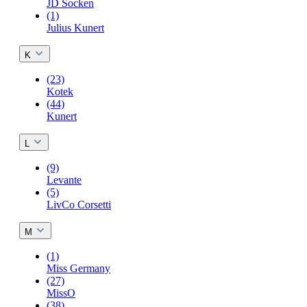
JD Socken
(1)
Julius Kunert
K
(23)
Kotek
(44)
Kunert
L
(9)
Levante
(5)
LivCo Corsetti
M
(1)
Miss Germany
(27)
MissO
(38)