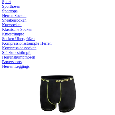
Sport
Sporthosen
Sporttops
Herren Socken
Sneakersocken
Kurzsocken
Klassische Socken
Kniestrümpfe
Socken Übergrößen
Kompressionsstrümpfe Herren
Kompressionssocken
Stützkniestrümpfe
Herrenstrumpfhosen
Boxershorts
Herren Leggings