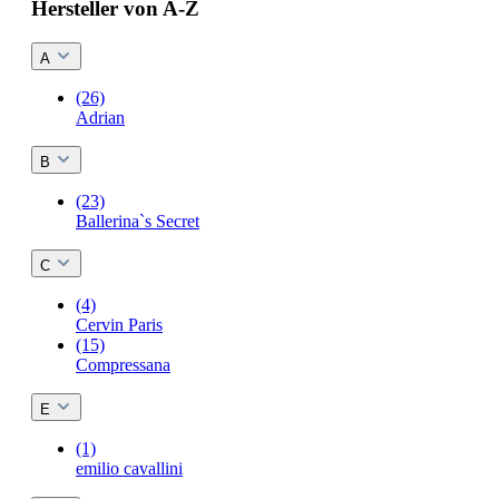
Hersteller von A-Z
A
(26)
Adrian
B
(23)
Ballerina`s Secret
C
(4)
Cervin Paris
(15)
Compressana
E
(1)
emilio cavallini